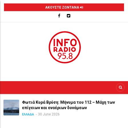
Skip
ΑΚΟΥΣΤΕ ΖΩΝΤΑΝΑ
to
main
content
Φωτιά Κυρά Βρύση: Μήνυμα του 112 – Μάχη των
επίγειων και εναέριων δυνάμεων
30 June 2026
ΕΛΛΑΔΑ