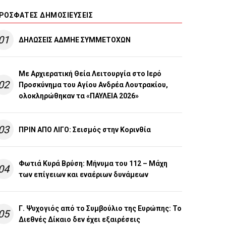
ΡΌΣΦΑΤΕΣ ΔΗΜΟΣΙΕΎΣΕΙΣ
01
ΔΗΛΩΣΕΙΣ ΑΔΜΗΕ ΣΥΜΜΕΤΟΧΩΝ
Με Αρχιερατική Θεία Λειτουργία στο Ιερό
02
Προσκύνημα του Αγίου Ανδρέα Λουτρακίου,
ολοκληρώθηκαν τα «ΠΑΥΛΕΙΑ 2026»
03
ΠΡΙΝ ΑΠΟ ΛΙΓO: Σεισμός στην Κορινθία
Φωτιά Κυρά Βρύση: Μήνυμα του 112 – Μάχη
04
των επίγειων και εναέριων δυνάμεων
Γ. Ψυχογιός από το Συμβούλιο της Ευρώπης: Το
05
Διεθνές Δίκαιο δεν έχει εξαιρέσεις