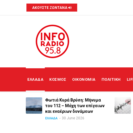
Skip
ΑΚΟΥΣΤΕ ΖΩΝΤΑΝΑ
to
main
content
MAIN
NAVIGATION
ΕΛΛΑΔΑ
ΚΟΣΜΟΣ
ΟΙΚΟΝΟΜΙΑ
ΠΟΛΙΤΙΚΗ
LI
ια των
Φωτιά Κυρά Βρύση: Μήνυμα
ανε ο
του 112 – Μάχη των επίγειων
και εναέριων δυνάμεων
30 June 2026
ΕΛΛΑΔΑ