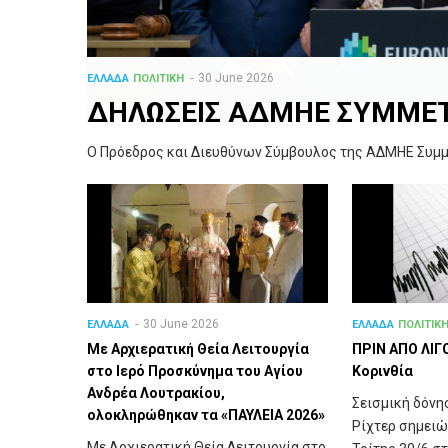
30 June 2026
ΕΛΛΑΔΑ
ΠΟΛΙΤΙΚΗ
ΔΗΛΩΣΕΙΣ ΑΔΜΗΕ ΣΥΜΜΕ
Ο Πρόεδρος και Διευθύνων Σύμβουλος της ΑΔΜΗΕ Συμμε
30 June 2026
ΕΛΛΑΔΑ
ΕΛΛΑΔΑ
ΠΟΛΙΤΙΚ
Με Αρχιερατική Θεία Λειτουργία
ΠΡΙΝ ΑΠΟ ΛΙΓO
στο Ιερό Προσκύνημα του Αγίου
Κορινθία
Ανδρέα Λουτρακίου,
Σεισμική δόνη
ολοκληρώθηκαν τα «ΠΑΥΛΕΙΑ 2026»
Ρίχτερ σημειώ
Με Αρχιερατική Θεία Λειτουργία στο