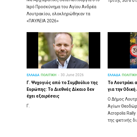
Τρίτης 30/6 στ
Ιερό Προσκύνημα του Αγίου Ανδρέα
Λουτρακίου, ολοκληρώθηκαν τα
«ΠΑΥΛΕΙΑ 2026»
30 June 2026
ΕΛΛΑΔΑ
ΠΟΛΙΤΙΚΗ
ΕΛΛΑΔΑ
ΠΟΛΙΤΙΚ
Γ. Ψυχογιός από το Συμβούλιο της
Το Λουτράκι α
Ευρώπης: Το Διεθνές Δίκαιο δεν
για την Οδικ
έχει εξαιρέσεις
Ο Δήμος Λουτρ
Γ.
Αγίων Θεοδώρω
Acropolis Rall
της φετινής δ