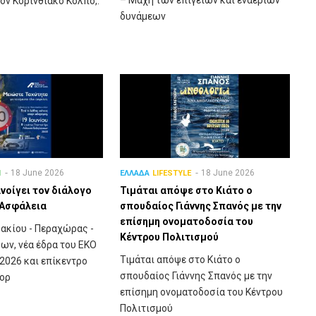
ον Κορινθιακό Κόλπο,.
δυνάμεων
18 June 2026
18 June 2026
Η
ΕΛΛΑΔΑ
LIFESTYLE
νοίγει τον διάλογο
Τιμάται απόψε στο Κιάτο ο
ή Ασφάλεια
σπουδαίος Γιάννης Σπανός με την
επίσημη ονοματοδοσία του
ακίου - Περαχώρας -
Κέντρου Πολιτισμού
ν, νέα έδρα του ΕΚΟ
Τιμάται απόψε στο Κιάτο ο
y 2026 και επίκεντρο
σπουδαίος Γιάννης Σπανός με την
ιορ
επίσημη ονοματοδοσία του Κέντρου
Πολιτισμού