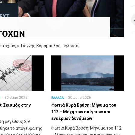
ΤΟΧΩΝ
τοχών, κ. Γιάννης Καράμπελας, δήλωσε:
30 June 2026
30 June 2026
Η
ΕΛΛΑΔΑ
: Σεισμός στην
Φωτιά Κυρά Βρύση: Μήνυμα του
112 – Μάχη των επίγειων και
εναέριων δυνάμεων
ση μεγέθους 2,9
Φωτιά Κυρά Βρύση: Μήνυμα του 112
θηκε το απόγευμα της
– Μάχη των επίγειων και εναέριων