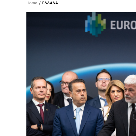
Home
/
ΕΛΛΑΔΑ
Breadcrumb