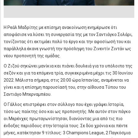
Η Ρεάλ Μαδρίτης με επίσημη ανακοίνωση ενημέρωσε ότι
αποφάσισε να λύσει τη συνεργασία της με τον Σαντιάγκο Σολάρι,
τονίζοντας ότι εκτιμάει πολύ το έργο και την αφοσίωσή του και
παράλληλα έκανε γνωστή την πρόσληψη του Ζινεντίν Ζιντάν ως
νέου προπονητή της ομάδας.
Ο Ζιζού σηκώνει μανίκια και πιάνει δουλειά για το υπόλοιπο της
σεζόν και για τα επόμενα τρία, συγκεκριμένα μέχρι τις 30 Ιουνίου
2022. Μάλιστα σήμερα, στις 20:00 ώρα Ισπανίας, αναμένεται να
γίνει και η επίσημη παρουσίασή του, στην αίθουσα Τύπου του
Σαντιάγο Μπερναμπέου.
Ο Γάλλος επιστρέφει στον σύλλογο που έχει γράψει Ιστορία,
τόσο ως παίκτης όσο και ως προπονητής. Με αυτόν στον πάγκο
οι Μερένχες πρωταγωνίστησαν, διανύοντας μια από τις πιο
ένδοξες περιόδους στην Ιστορία τους. Σε δύο χρόνια και πέντε
μήνες, κατέκτησαν 9 τίτλους: 3 Champions League, 2 Παγκόσμια