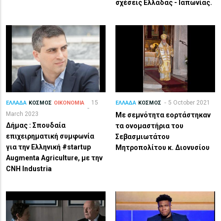
σχέσεις Ελλάδας - Ιαπωνίας.
15
5 October 2021
ΕΛΛΑΔΑ
ΚΟΣΜΟΣ
ΟΙΚΟΝΟΜΙΑ
ΕΛΛΑΔΑ
ΚΟΣΜΟΣ
March 2023
Με σεμνότητα εορτάστηκαν
Δήμας : Σπουδαία
τα ονομαστήρια του
επιχειρηματική συμφωνία
Σεβασμιωτάτου
για την Ελληνική #startup
Μητροπολίτου κ. Διονυσίου
Augmenta Agriculture, με την
CNH Industria