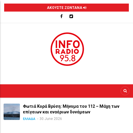
Skip
ΑΚΟΥΣΤΕ ΖΩΝΤΑΝΑ
to
main
content
Φωτιά Κυρά Βρύση: Μήνυμα του 112 – Μάχη των
επίγειων και εναέριων δυνάμεων
30 June 2026
ΕΛΛΑΔΑ