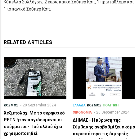
Κύπελλα Συλλόγων, 2 ευρωπαϊκά Σούπερ Καπ, 1 πρωτάθλημα και
1 ισπανικό Σούπερ Καπ.
RELATED ARTICLES
20 September 2024
ΚΟΣΜΟΣ
ΕΛΛΑΔΑ
ΚΟΣΜΟΣ
ΠΟΛΙΤΙΚΗ
20 September 2024
Χεζμπολάχ: Με το εκρηκτικό
ΟΙΚΟΝΟΜΙΑ
PETN ήταν παγιδευμένοι οι
ΔΗΜΑΣ - Η κύρωση της
ασύρματοι - Πού αλλού έχει
Σύμβασης αναβαθμίζει ακόμα
χρησιμοποιηθεί
περισσότερο τις διμερείς