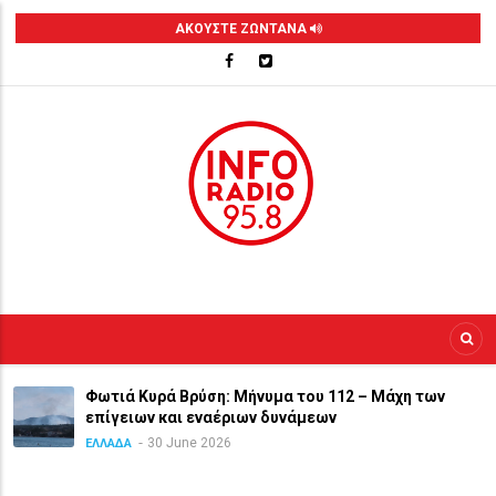
Skip
ΑΚΟΥΣΤΕ ΖΩΝΤΑΝΑ
to
main
content
Φωτιά Κυρά Βρύση: Μήνυμα του 112 – Μάχη των
επίγειων και εναέριων δυνάμεων
30 June 2026
ΕΛΛΑΔΑ