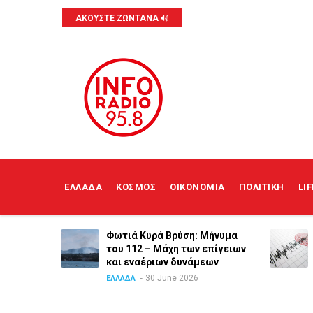
Skip
ΑΚΟΥΣΤΕ ΖΩΝΤΑΝΑ
to
main
content
MAIN
NAVIGATION
ΕΛΛΑΔΑ
ΚΟΣΜΟΣ
ΟΙΚΟΝΟΜΙΑ
ΠΟΛΙΤΙΚΗ
LI
ια των
Φωτιά Κυρά Βρύση: Μήνυμα
ανε ο
του 112 – Μάχη των επίγειων
και εναέριων δυνάμεων
30 June 2026
ΕΛΛΑΔΑ