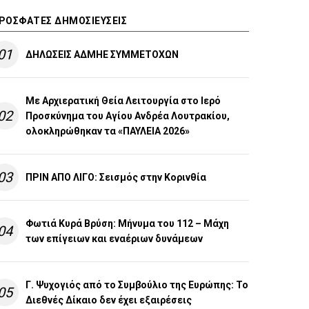
ΡΌΣΦΑΤΕΣ ΔΗΜΟΣΙΕΎΣΕΙΣ
01
ΔΗΛΩΣΕΙΣ ΑΔΜΗΕ ΣΥΜΜΕΤΟΧΩΝ
Με Αρχιερατική Θεία Λειτουργία στο Ιερό
02
Προσκύνημα του Αγίου Ανδρέα Λουτρακίου,
ολοκληρώθηκαν τα «ΠΑΥΛΕΙΑ 2026»
03
ΠΡΙΝ ΑΠΟ ΛΙΓO: Σεισμός στην Κορινθία
Φωτιά Κυρά Βρύση: Μήνυμα του 112 – Μάχη
04
των επίγειων και εναέριων δυνάμεων
Γ. Ψυχογιός από το Συμβούλιο της Ευρώπης: Το
05
Διεθνές Δίκαιο δεν έχει εξαιρέσεις